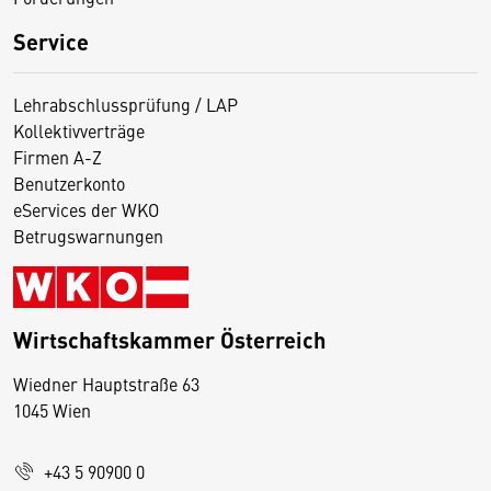
Service
Lehrabschlussprüfung / LAP
Kollektivverträge
Firmen A-Z
Benutzerkonto
eServices der WKO
Betrugswarnungen
Wirtschaftskammer Österreich
Wiedner Hauptstraße 63
D
1045 Wien
i
e
+43 5 90900 0
s