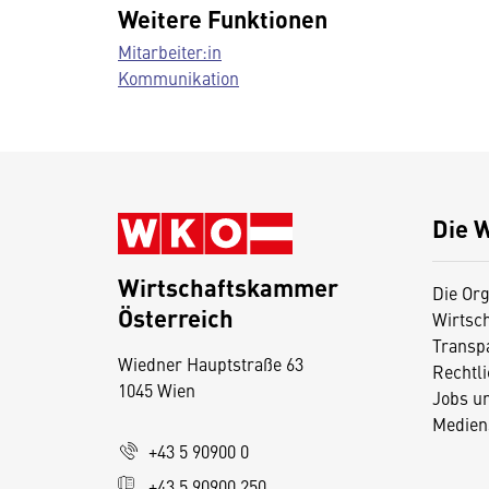
Weitere Funktionen
Mitarbeiter:in
Kommunikation
Die 
Wirtschaftskammer
Die Org
Österreich
Wirtsc
D
Transp
Wiedner Hauptstraße 63
i
Rechtl
1045 Wien
Jobs u
e
Medien
s
+43 5 90900 0
e
+43 5 90900 250