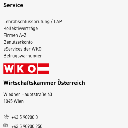
Service
Lehrabschlussprüfung / LAP
Kollektivverträge
Firmen A-Z
Benutzerkonto
eServices der WKO
Betrugswarnungen
Wirtschaftskammer Österreich
Wiedner Hauptstraße 63
D
1045 Wien
i
e
+43 5 90900 0
s
e
+43 5 90900 250