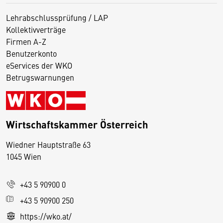
Lehrabschlussprüfung / LAP
Kollektivverträge
Firmen A-Z
Benutzerkonto
eServices der WKO
Betrugswarnungen
Wirtschaftskammer Österreich
Wiedner Hauptstraße 63
D
1045 Wien
i
e
+43 5 90900 0
s
e
+43 5 90900 250
S
https://wko.at/