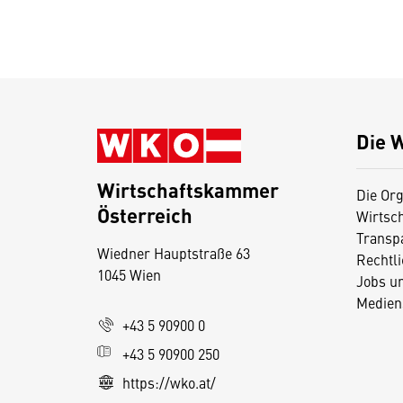
Die 
Wirtschaftskammer
Die Org
Österreich
Wirtsc
D
Transp
Wiedner Hauptstraße 63
i
Rechtl
1045 Wien
Jobs u
e
Medien
s
+43 5 90900 0
e
+43 5 90900 250
S
e
https://wko.at/