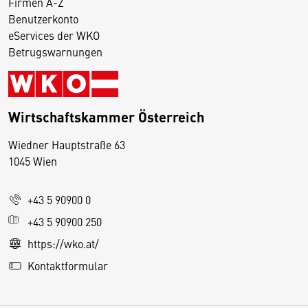
Firmen A-Z
Benutzerkonto
eServices der WKO
Betrugswarnungen
Wirtschaftskammer Österreich
Wiedner Hauptstraße 63
D
1045 Wien
i
e
+43 5 90900 0
s
e
+43 5 90900 250
S
https://wko.at/
e
Kontaktformular
it
e