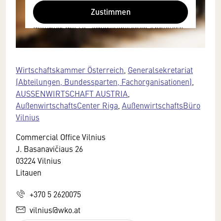
Browser personenbezogene technische
Zustimmen
Daten zu Geräten und Nutzerverhalten
mitunter mit US-amerikanischen Anbietern
austauscht.
Diese Daten unterliegen keinem dem EU-
Datenschutzrecht angemessenen
Wirtschaftskammer Österreich
,
Generalsekretariat
Schutzniveau und insbesondere kann die
(Abteilungen, Bundessparten, Fachorganisationen)
,
US-amerikanische Regierung Zugang zu
AUSSENWIRTSCHAFT AUSTRIA
,
diesen Daten erlangen.
AußenwirtschaftsCenter Riga
,
AußenwirtschaftsBüro
Vilnius
Details finden Sie in unserer
Datenschutzerklärung. Sie können diese
Commercial Office Vilnius
Einstellungen jederzeit in den Cookie-
J. Basanavičiaus 26
Einstellungen im Footer unserer Webseite
03224 Vilnius
widerrufen.
Litauen
+370 5 2620075
vilnius@wko.at