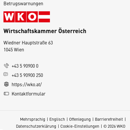
Betrugswarnungen
Wirtschaftskammer Österreich
Wiedner Hauptstraße 63
D
1045 Wien
i
e
+43 5 90900 0
s
e
+43 5 90900 250
S
https://wko.at/
e
Kontaktformular
it
e
v
Mehrsprachig
Englisch
Offenlegung
Barrierefreiheit
e
Datenschutzerklärung
Cookie-Einstellungen
© 2026 WKO
r