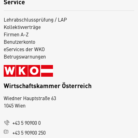
Service
Lehrabschlussprüfung / LAP
Kollektivverträge
Firmen A-Z
Benutzerkonto
eServices der WKO
Betrugswarnungen
Wirtschaftskammer Österreich
Wiedner Hauptstraße 63
D
1045 Wien
i
e
+43 5 90900 0
s
e
+43 5 90900 250