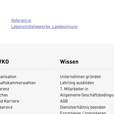
Referent:in
Lebensmittelgewerbe, Landesinnung
WKO
Wissen
anisation
Unternehmen gründen
haftskammerwahlen
Lehrling ausbilden
arenz
1. Mitarbeiter:in
iches
Allgemeine Geschäftsbedingu
nd Karriere
AGB
service
Dienstverhältnis beenden
Exportieren / Importieren