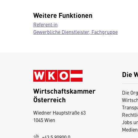
Weitere Funktionen
Referent:in
Gewerbliche Dienstleister, Fachgruppe
Die 
Wirtschaftskammer
Die Org
Österreich
Wirtsc
D
Transp
Wiedner Hauptstraße 63
i
Rechtl
1045 Wien
Jobs u
e
Medien
s
+43 5 90900 0