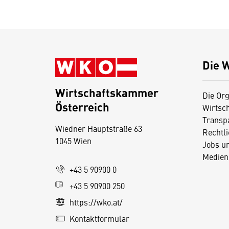
Die 
Wirtschaftskammer
Die Org
Österreich
Wirtsc
D
Transp
Wiedner Hauptstraße 63
i
Rechtl
1045 Wien
Jobs u
e
Medien
s
+43 5 90900 0
e
+43 5 90900 250
S
e
https://wko.at/
it
Kontaktformular
e