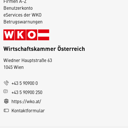
Firmen A-Z
Benutzerkonto
eServices der WKO
Betrugswarnungen
Wirtschaftskammer Österreich
Wiedner Hauptstraße 63
D
1045 Wien
i
e
+43 5 90900 0
s
e
+43 5 90900 250
S
https://wko.at/
e
Kontaktformular
it
e