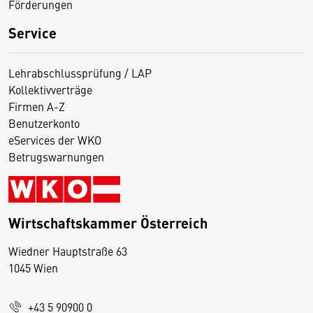
Förderungen
Service
Lehrabschlussprüfung / LAP
Kollektivverträge
Firmen A-Z
Benutzerkonto
eServices der WKO
Betrugswarnungen
Wirtschaftskammer Österreich
Wiedner Hauptstraße 63
D
1045 Wien
i
e
+43 5 90900 0
s