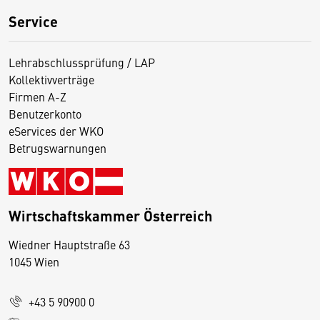
Service
Lehrabschlussprüfung / LAP
Kollektivverträge
Firmen A-Z
Benutzerkonto
eServices der WKO
Betrugswarnungen
Wirtschaftskammer Österreich
Wiedner Hauptstraße 63
D
1045 Wien
i
e
+43 5 90900 0
s