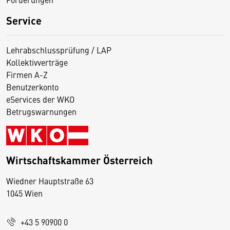
Service
Lehrabschlussprüfung / LAP
Kollektivverträge
Firmen A-Z
Benutzerkonto
eServices der WKO
Betrugswarnungen
Wirtschaftskammer Österreich
Wiedner Hauptstraße 63
D
1045 Wien
i
e
+43 5 90900 0
s