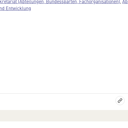
kretariat (Abteilungen, Bundessparten, Fachorganisationen)
,
Ab
und Entwicklung