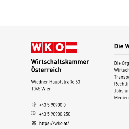
Die 
Wirtschaftskammer
Die Org
Österreich
Wirtsc
D
Transp
Wiedner Hauptstraße 63
i
Rechtl
1045 Wien
Jobs u
e
Medien
s
+43 5 90900 0
e
+43 5 90900 250
S
e
https://wko.at/