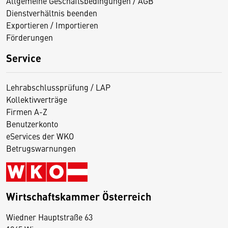
Allgemeine Geschäftsbedingungen / AGB
Dienstverhältnis beenden
Exportieren / Importieren
Förderungen
Service
Lehrabschlussprüfung / LAP
Kollektivverträge
Firmen A-Z
Benutzerkonto
eServices der WKO
Betrugswarnungen
Wirtschaftskammer Österreich
Wiedner Hauptstraße 63
D