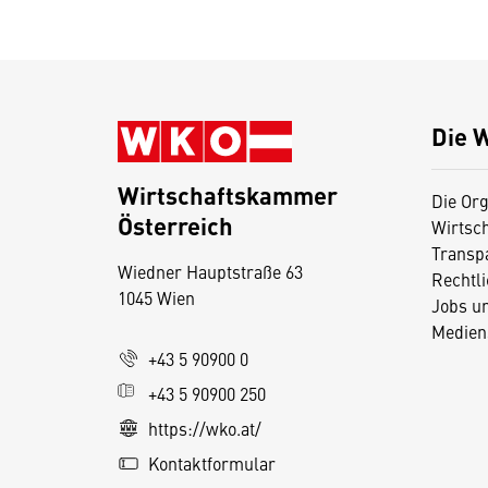
Die 
Wirtschaftskammer
Die Org
Österreich
Wirtsc
D
Transp
Wiedner Hauptstraße 63
i
Rechtl
1045 Wien
Jobs u
e
Medien
s
+43 5 90900 0
e
+43 5 90900 250
S
e
https://wko.at/
it
Kontaktformular
e