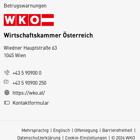
Betrugswarnungen
Wirtschaftskammer Österreich
Wiedner Hauptstraße 63
D
1045 Wien
i
e
+43 5 90900 0
s
e
+43 5 90900 250
S
https://wko.at/
e
Kontaktformular
it
e
v
Mehrsprachig
Englisch
Offenlegung
Barrierefreiheit
e
Datenschutzerklärung
Cookie-Einstellungen
© 2026 WKO