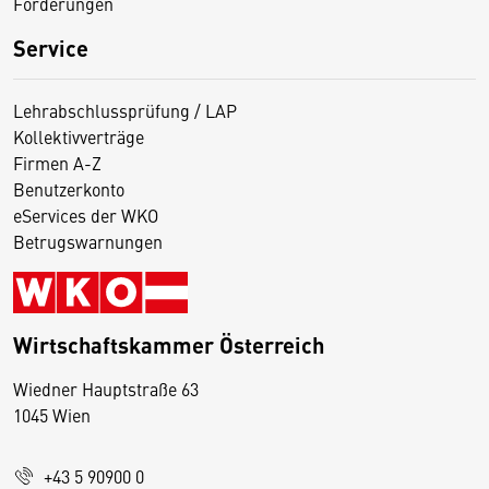
Förderungen
Service
Lehrabschlussprüfung / LAP
Kollektivverträge
Firmen A-Z
Benutzerkonto
eServices der WKO
Betrugswarnungen
Wirtschaftskammer Österreich
Wiedner Hauptstraße 63
D
1045 Wien
i
e
+43 5 90900 0
s