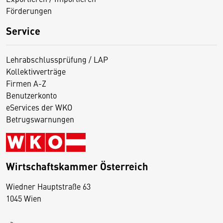
Förderungen
Service
Lehrabschlussprüfung / LAP
Kollektivverträge
Firmen A-Z
Benutzerkonto
eServices der WKO
Betrugswarnungen
Wirtschaftskammer Österreich
Wiedner Hauptstraße 63
D
1045 Wien
i
e