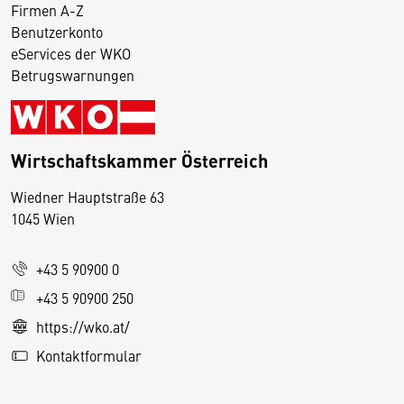
Firmen A-Z
Benutzerkonto
eServices der WKO
Betrugswarnungen
Wirtschaftskammer Österreich
Wiedner Hauptstraße 63
D
1045 Wien
i
e
+43 5 90900 0
s
e
+43 5 90900 250
S
https://wko.at/
e
Kontaktformular
it
e