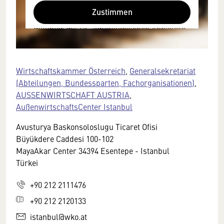
Browser personenbezogene technische
Zustimmen
Daten zu Geräten und Nutzerverhalten
mitunter mit US-amerikanischen Anbietern
austauscht.
Diese Daten unterliegen keinem dem EU-
Datenschutzrecht angemessenen
Wirtschaftskammer Österreich
,
Generalsekretariat
Schutzniveau und insbesondere kann die
(Abteilungen, Bundessparten, Fachorganisationen)
,
US-amerikanische Regierung Zugang zu
AUSSENWIRTSCHAFT AUSTRIA
,
diesen Daten erlangen.
AußenwirtschaftsCenter Istanbul
Details finden Sie in unserer
Avusturya Baskonsoloslugu Ticaret Ofisi
Datenschutzerklärung. Sie können diese
Büyükdere Caddesi 100-102
Einstellungen jederzeit in den Cookie-
MayaAkar Center 34394 Esentepe - Istanbul
Einstellungen im Footer unserer Webseite
Türkei
widerrufen.
+90 212 2111476
+90 212 2120133
istanbul@wko.at