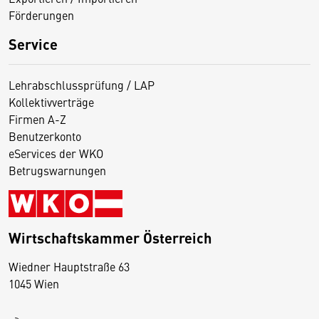
Förderungen
Service
Lehrabschlussprüfung / LAP
Kollektivverträge
Firmen A-Z
Benutzerkonto
eServices der WKO
Betrugswarnungen
Wirtschaftskammer Österreich
Wiedner Hauptstraße 63
D
1045 Wien
i
e