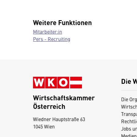
Weitere Funktionen
Mitarbeiter:in
Pers - Recruiting
Die 
Wirtschaftskammer
Die Org
Österreich
Wirtsc
D
Transp
Wiedner Hauptstraße 63
i
Rechtl
1045 Wien
Jobs u
e
Medien