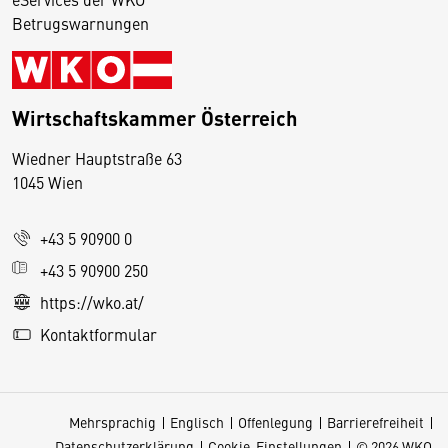
Betrugswarnungen
Wirtschaftskammer Österreich
Wiedner Hauptstraße 63
D
1045 Wien
i
e
+43 5 90900 0
s
e
+43 5 90900 250
S
https://wko.at/
e
Kontaktformular
it
e
v
Mehrsprachig
Englisch
Offenlegung
Barrierefreiheit
e
Datenschutzerklärung
Cookie-Einstellungen
© 2026 WKO