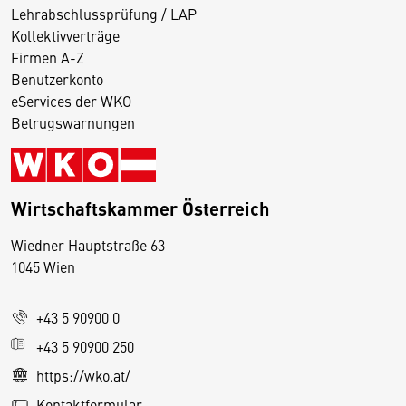
Lehrabschlussprüfung / LAP
Kollektivverträge
Firmen A-Z
Benutzerkonto
eServices der WKO
Betrugswarnungen
Wirtschaftskammer Österreich
Wiedner Hauptstraße 63
D
1045 Wien
i
e
+43 5 90900 0
s
e
+43 5 90900 250
S
https://wko.at/
e
Kontaktformular