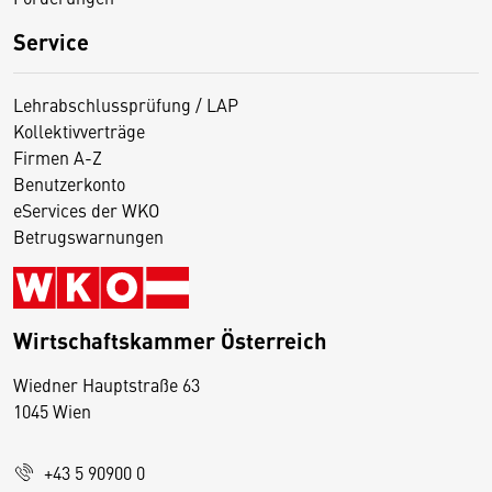
Service
Lehrabschlussprüfung / LAP
Kollektivverträge
Firmen A-Z
Benutzerkonto
eServices der WKO
Betrugswarnungen
Wirtschaftskammer Österreich
Wiedner Hauptstraße 63
D
1045 Wien
i
e
+43 5 90900 0
s