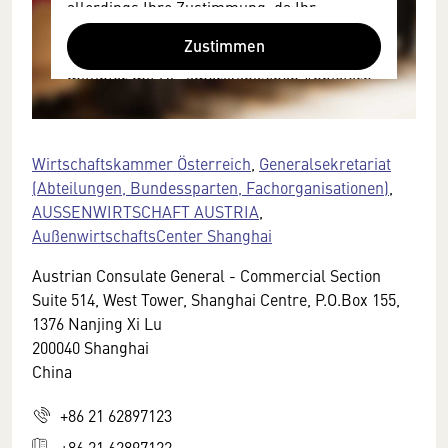
allerdings Ihre Zustimmung, da Ihr
Browser personenbezogene technische
Zustimmen
Daten zu Geräten und Nutzerverhalten
mitunter mit US-amerikanischen Anbietern
austauscht.
Diese Daten unterliegen keinem dem EU-
Datenschutzrecht angemessenen
Wirtschaftskammer Österreich
,
Generalsekretariat
Schutzniveau und insbesondere kann die
(Abteilungen, Bundessparten, Fachorganisationen)
,
US-amerikanische Regierung Zugang zu
AUSSENWIRTSCHAFT AUSTRIA
,
diesen Daten erlangen.
AußenwirtschaftsCenter Shanghai
Details finden Sie in unserer
Austrian Consulate General - Commercial Section
Datenschutzerklärung. Sie können diese
Suite 514, West Tower, Shanghai Centre, P.O.Box 155,
Einstellungen jederzeit in den Cookie-
1376 Nanjing Xi Lu
Einstellungen im Footer unserer Webseite
200040 Shanghai
widerrufen.
China
+86 21 62897123
+86 21 62897122