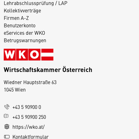
Lehrabschlussprüfung / LAP
Kollektivverträge
Firmen A-Z
Benutzerkonto
eServices der WKO
Betrugswarnungen
Wirtschaftskammer Österreich
Wiedner Hauptstraße 63
D
1045 Wien
i
e
+43 5 90900 0
s
e
+43 5 90900 250
S
https://wko.at/
e
Kontaktformular