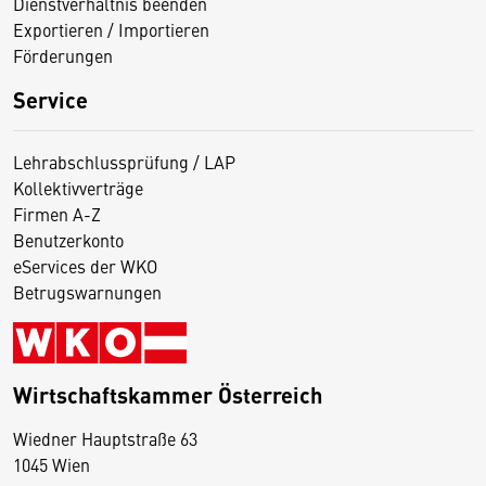
Dienstverhältnis beenden
Exportieren / Importieren
Förderungen
Service
Lehrabschlussprüfung / LAP
Kollektivverträge
Firmen A-Z
Benutzerkonto
eServices der WKO
Betrugswarnungen
Wirtschaftskammer Österreich
Wiedner Hauptstraße 63
D
1045 Wien
i