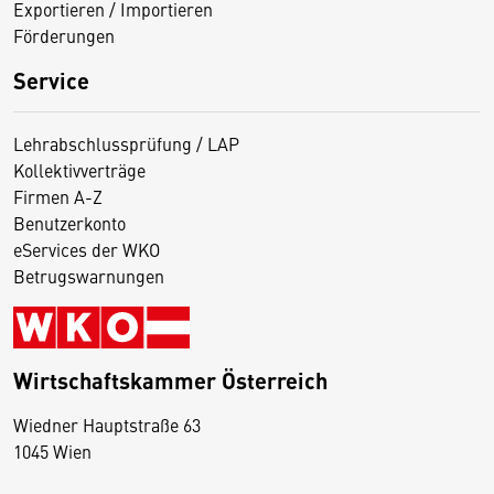
Exportieren / Importieren
Förderungen
Service
Lehrabschlussprüfung / LAP
Kollektivverträge
Firmen A-Z
Benutzerkonto
eServices der WKO
Betrugswarnungen
Wirtschaftskammer Österreich
Wiedner Hauptstraße 63
D
1045 Wien
i
e