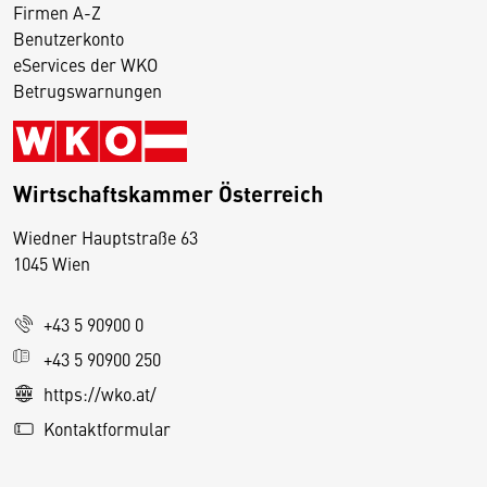
Firmen A-Z
Benutzerkonto
eServices der WKO
Betrugswarnungen
Wirtschaftskammer Österreich
Wiedner Hauptstraße 63
D
1045 Wien
i
e
+43 5 90900 0
s
e
+43 5 90900 250
S
https://wko.at/
e
Kontaktformular
it
e