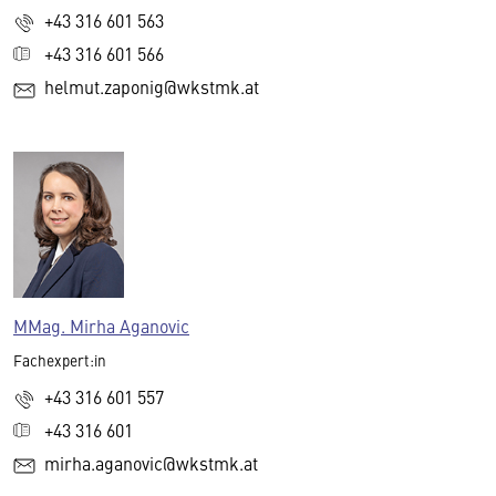
+43 316 601 563
+43 316 601 566
helmut.zaponig@wkstmk.at
MMag. Mirha Aganovic
Fachexpert:in
+43 316 601 557
+43 316 601
mirha.aganovic@wkstmk.at