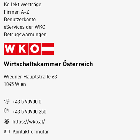
Kollektivverträge
Firmen A-Z
Benutzerkonto
eServices der WKO
Betrugswarnungen
Wirtschaftskammer Österreich
Wiedner Hauptstraße 63
D
1045 Wien
i
e
+43 5 90900 0
s
e
+43 5 90900 250
S
https://wko.at/
e
Kontaktformular
it