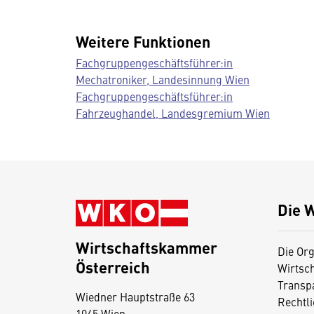
Weitere Funktionen
Fachgruppengeschäftsführer:in
Mechatroniker, Landesinnung Wien
Fachgruppengeschäftsführer:in
Fahrzeughandel, Landesgremium Wien
Die 
Wirtschaftskammer
Die Org
Österreich
Wirtsc
D
Transp
Wiedner Hauptstraße 63
i
Rechtl
1045 Wien