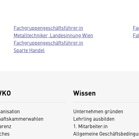
Fachgruppengeschäftsführer:in
Fa
Metalltechniker, Landesinnung Wien
Fa
Fachgruppengeschäftsführer:in
Sparte Handel
WKO
Wissen
anisation
Unternehmen gründen
haftskammerwahlen
Lehrling ausbilden
arenz
1. Mitarbeiter:in
iches
Allgemeine Geschäftsbedingu