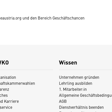
eaustria.org und den Bereich Geschäftschancen
WKO
Wissen
anisation
Unternehmen gründen
haftskammerwahlen
Lehrling ausbilden
arenz
1. Mitarbeiter:in
iches
Allgemeine Geschäftsbedingu
nd Karriere
AGB
service
Dienstverhältnis beenden