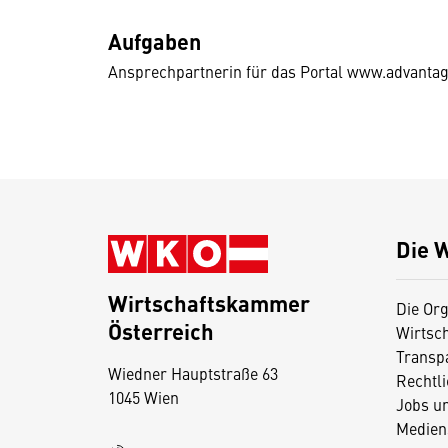
Aufgaben
Ansprechpartnerin für das Portal www.advantag
Die 
Wirtschaftskammer
Die Org
Österreich
Wirtsc
D
Transp
Wiedner Hauptstraße 63
i
Rechtl
1045 Wien
Jobs u
e
Medien
s