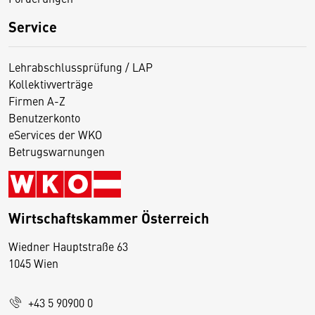
Service
Lehrabschlussprüfung / LAP
Kollektivverträge
Firmen A-Z
Benutzerkonto
eServices der WKO
Betrugswarnungen
Wirtschaftskammer Österreich
Wiedner Hauptstraße 63
D
1045 Wien
i
e
+43 5 90900 0
s