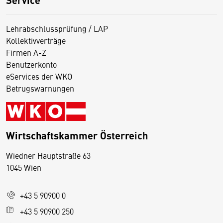
Lehrabschlussprüfung / LAP
Kollektivverträge
Firmen A-Z
Benutzerkonto
eServices der WKO
Betrugswarnungen
Wirtschaftskammer Österreich
Wiedner Hauptstraße 63
D
1045 Wien
i
e
+43 5 90900 0
s
e
+43 5 90900 250