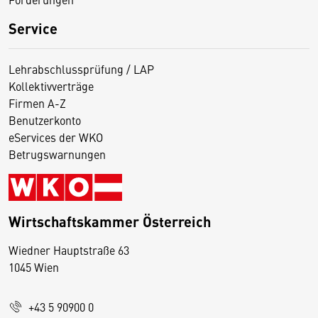
Service
Lehrabschlussprüfung / LAP
Kollektivverträge
Firmen A-Z
Benutzerkonto
eServices der WKO
Betrugswarnungen
Wirtschaftskammer Österreich
Wiedner Hauptstraße 63
D
1045 Wien
i
e
+43 5 90900 0
s