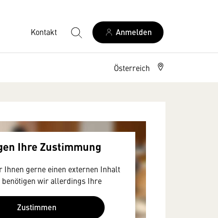
Kontakt
Anmelden
Österreich
igen Ihre Zustimmung
 Ihnen gerne einen externen Inhalt
 benötigen wir allerdings Ihre
a Ihr Browser personenbezogene
en zu Geräten und Nutzerverhalten
Zustimmen
S-amerikanischen Anbietern