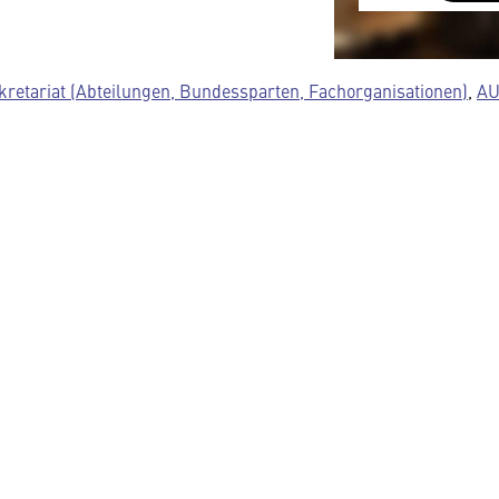
austauscht.
Diese Daten un
Datenschutzre
kretariat (Abteilungen, Bundessparten, Fachorganisationen)
,
AU
insbesondere k
Regierung Zuga
Details finden 
Sie können dies
Cookie-Einstel
widerrufen.