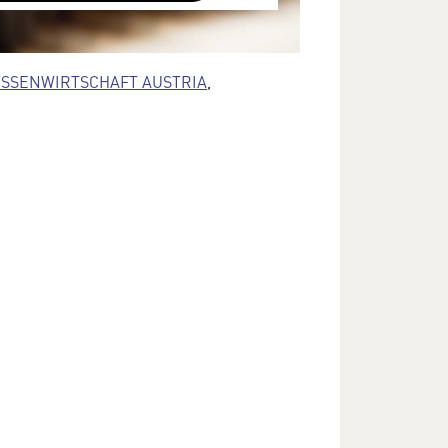
terliegen keinem dem EU-
cht angemessenen Schutzniveau und
SSENWIRTSCHAFT AUSTRIA
,
ann die US-amerikanische
ng zu diesen Daten erlangen.
Sie in unserer Datenschutzerklärung.
e Einstellungen jederzeit in den
lungen im Footer unserer Webseite