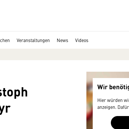
chen
Veranstaltungen
News
Videos
stoph
Wir benöt
Hier würden wir
yr
anzeigen. Dafür
Zustimmung, d
technische Dat
mitunter mit U