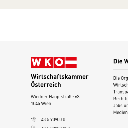
Die 
Wirtschaftskammer
Die Org
Österreich
Wirtsc
D
Transp
Wiedner Hauptstraße 63
i
Rechtl
1045 Wien
Jobs u
e
Medien
s
+43 5 90900 0
e