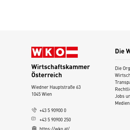
Die 
Wirtschaftskammer
Die Org
Österreich
Wirtsc
D
Transp
Wiedner Hauptstraße 63
i
Rechtl
1045 Wien
Jobs u
e
Medien
s
+43 5 90900 0
e
+43 5 90900 250
S
e
https://wko.at/