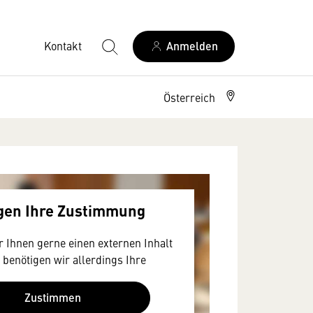
Kontakt
Anmelden
Österreich
igen Ihre Zustimmung
 Ihnen gerne einen externen Inhalt
 benötigen wir allerdings Ihre
a Ihr Browser personenbezogene
en zu Geräten und Nutzerverhalten
Zustimmen
S-amerikanischen Anbietern