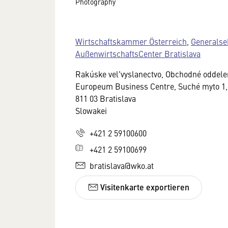
Photography
Wirtschaftskammer Österreich
,
Generalse
AußenwirtschaftsCenter Bratislava
Rakúske vel'vyslanectvo, Obchodné oddele
Europeum Business Centre, Suché myto 1, S
811 03 Bratislava
Slowakei
+421 2 59100600
+421 2 59100699
bratislava@wko.at
Visitenkarte exportieren