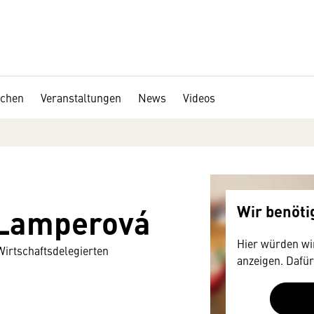
chen
Veranstaltungen
News
Videos
 Lamperová
Wir benöt
Hier würden wir
Wirtschaftsdelegierten
anzeigen. Dafür
Zustimmung, d
technische Dat
mitunter mit U