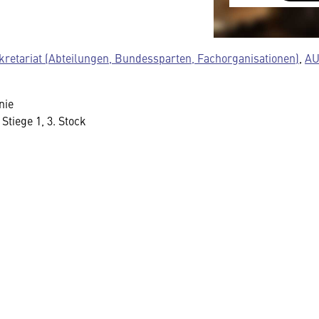
austauscht.
Diese Daten un
Datenschutzre
kretariat (Abteilungen, Bundessparten, Fachorganisationen)
,
AU
insbesondere k
Regierung Zuga
nie
Details finden 
tiege 1, 3. Stock
Sie können dies
Cookie-Einstel
widerrufen.