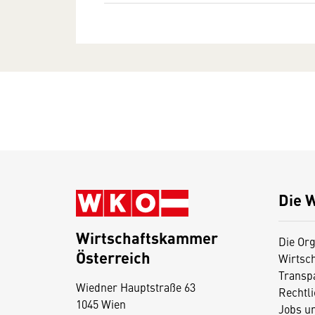
Die 
Wirtschaftskammer
Die Org
Österreich
Wirtsc
D
Transp
Wiedner Hauptstraße 63
i
Rechtl
1045 Wien
Jobs u
e