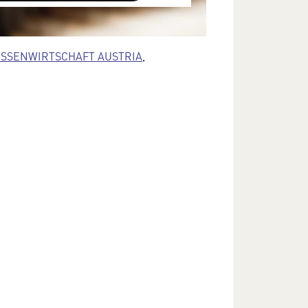
terliegen keinem dem EU-
cht angemessenen Schutzniveau und
SSENWIRTSCHAFT AUSTRIA
,
ann die US-amerikanische
ng zu diesen Daten erlangen.
Sie in unserer Datenschutzerklärung.
e Einstellungen jederzeit in den
lungen im Footer unserer Webseite