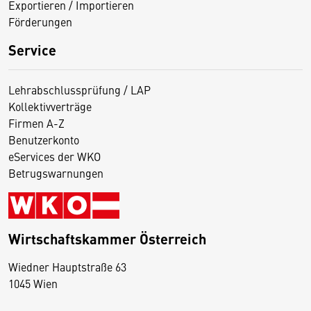
Exportieren / Importieren
Förderungen
Service
Lehrabschlussprüfung / LAP
Kollektivverträge
Firmen A-Z
Benutzerkonto
eServices der WKO
Betrugswarnungen
Wirtschaftskammer Österreich
Wiedner Hauptstraße 63
D
1045 Wien
i
e