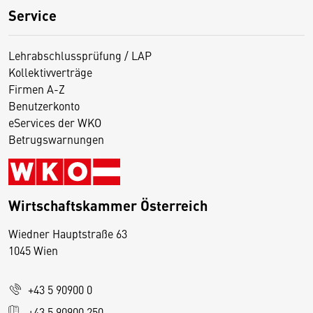
Service
Lehrabschlussprüfung / LAP
Kollektivverträge
Firmen A-Z
Benutzerkonto
eServices der WKO
Betrugswarnungen
Wirtschaftskammer Österreich
Wiedner Hauptstraße 63
D
1045 Wien
i
e
+43 5 90900 0
s
e
+43 5 90900 250