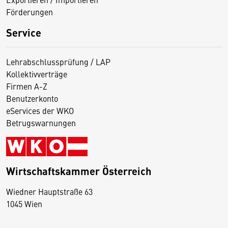
Förderungen
Service
Lehrabschlussprüfung / LAP
Kollektivverträge
Firmen A-Z
Benutzerkonto
eServices der WKO
Betrugswarnungen
Wirtschaftskammer Österreich
Wiedner Hauptstraße 63
D
1045 Wien
i
e