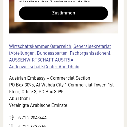
allerdings Ihre Zustimmung, da Ihr
Browser personenbezogene technische
Zustimmen
Daten zu Geräten und Nutzerverhalten
mitunter mit US-amerikanischen Anbietern
austauscht.
Diese Daten unterliegen keinem dem EU-
Datenschutzrecht angemessenen
Wirtschaftskammer Österreich
,
Generalsekretariat
Schutzniveau und insbesondere kann die
(Abteilungen, Bundessparten, Fachorganisationen)
,
US-amerikanische Regierung Zugang zu
AUSSENWIRTSCHAFT AUSTRIA
,
diesen Daten erlangen.
AußenwirtschaftsCenter Abu Dhabi
Details finden Sie in unserer
Austrian Embassy – Commercial Section
Datenschutzerklärung. Sie können diese
PO Box 3095, Al Wahda City 1 Commercial Tower, 1st
Einstellungen jederzeit in den Cookie-
Floor, Office 3, PO Box 3095
Einstellungen im Footer unserer Webseite
Abu Dhabi
widerrufen.
Vereinigte Arabische Emirate
+971 2 2043444
+971 2 6433455