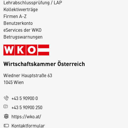
Lehrabschlussprüfung / LAP
Kollektivverträge
Firmen A-Z
Benutzerkonto
eServices der WKO
Betrugswarnungen
Wirtschaftskammer Österreich
Wiedner Hauptstraße 63
D
1045 Wien
i
e
+43 5 90900 0
s
e
+43 5 90900 250
S
https://wko.at/
e
Kontaktformular