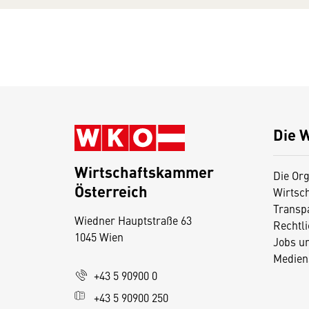
Die 
Wirtschaftskammer
Die Org
Österreich
Wirtsc
D
Transp
Wiedner Hauptstraße 63
i
Rechtl
1045 Wien
Jobs u
e
Medien
s
+43 5 90900 0
e
+43 5 90900 250
S