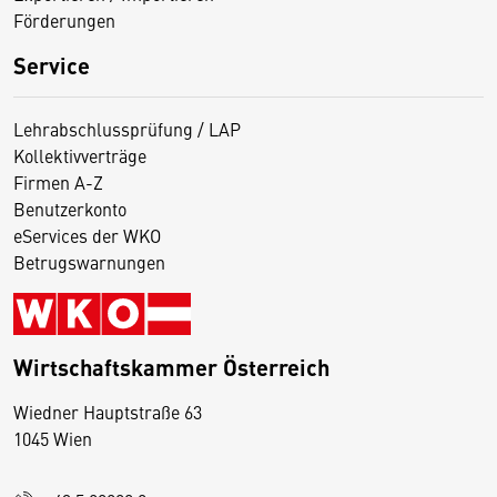
Förderungen
Service
Lehrabschlussprüfung / LAP
Kollektivverträge
Firmen A-Z
Benutzerkonto
eServices der WKO
Betrugswarnungen
Wirtschaftskammer Österreich
Wiedner Hauptstraße 63
D
1045 Wien
i
e