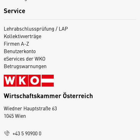
Service
Lehrabschlussprüfung / LAP
Kollektivverträge
Firmen A-Z
Benutzerkonto
eServices der WKO
Betrugswarnungen
Wirtschaftskammer Österreich
Wiedner Hauptstraße 63
D
1045 Wien
i
e
+43 5 90900 0
s