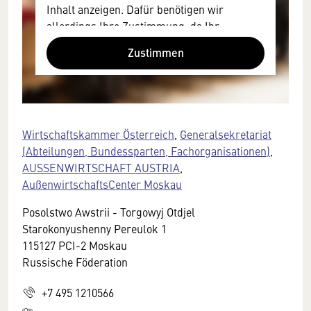
Inhalt anzeigen. Dafür benötigen wir
allerdings Ihre Zustimmung, da Ihr
Browser personenbezogene technische
Zustimmen
Daten zu Geräten und Nutzerverhalten
mitunter mit US-amerikanischen Anbietern
austauscht.
Diese Daten unterliegen keinem dem EU-
Datenschutzrecht angemessenen
Wirtschaftskammer Österreich
,
Generalsekretariat
Schutzniveau und insbesondere kann die
(Abteilungen, Bundessparten, Fachorganisationen)
,
US-amerikanische Regierung Zugang zu
AUSSENWIRTSCHAFT AUSTRIA
,
diesen Daten erlangen.
AußenwirtschaftsCenter Moskau
Details finden Sie in unserer
Posolstwo Awstrii - Torgowyj Otdjel
Datenschutzerklärung. Sie können diese
Starokonyushenny Pereulok 1
Einstellungen jederzeit in den Cookie-
115127 PCI-2 Moskau
Einstellungen im Footer unserer Webseite
Russische Föderation
widerrufen.
+7 495 1210566