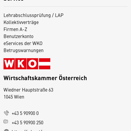
Lehrabschlussprüfung / LAP
Kollektivverträge
Firmen A-Z
Benutzerkonto
eServices der WKO
Betrugswarnungen
Wirtschaftskammer Österreich
Wiedner Hauptstraße 63
D
1045 Wien
i
e
+43 5 90900 0
s
e
+43 5 90900 250
S