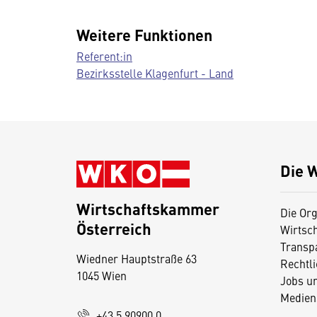
Weitere Funktionen
Referent:in
Bezirksstelle Klagenfurt - Land
Die 
Wirtschaftskammer
Die Org
Österreich
Wirtsc
D
Transp
Wiedner Hauptstraße 63
i
Rechtl
1045 Wien
Jobs u
e
Medien
s
+43 5 90900 0