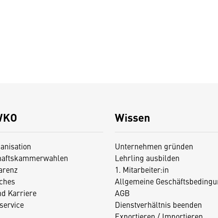
WKO
Wissen
anisation
Unternehmen gründen
haftskammerwahlen
Lehrling ausbilden
arenz
1. Mitarbeiter:in
iches
Allgemeine Geschäftsbedingu
nd Karriere
AGB
service
Dienstverhältnis beenden
Exportieren / Importieren