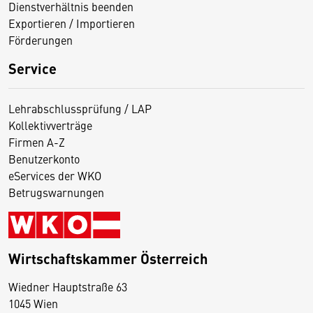
Dienstverhältnis beenden
Exportieren / Importieren
Förderungen
Service
Lehrabschlussprüfung / LAP
Kollektivverträge
Firmen A-Z
Benutzerkonto
eServices der WKO
Betrugswarnungen
Wirtschaftskammer Österreich
Wiedner Hauptstraße 63
D
1045 Wien
i